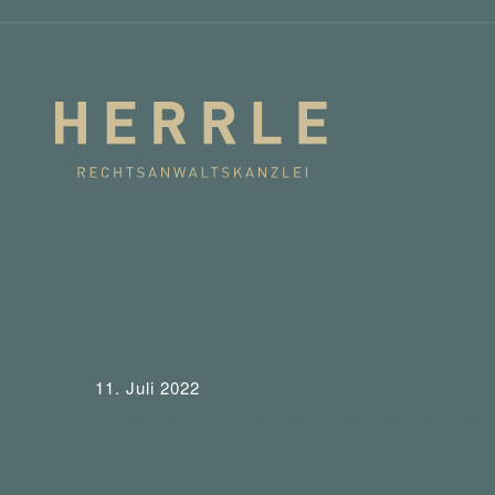
11. Juli 2022
Abmahnung
Abmahnung Bewerbung mit Mark
Allgemeine Kategorie
Dokumente
Markenre
Internetrecht
Wer mahnt was ab?
Wettbewe