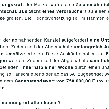
der Marke, würde eine
nungskraft
Zeichenähnlic
s zu einer
tschau aus Sicht eines Verbraucher
greifen. Die Rechtsverletzung sei im Rahmen ei
rke
n der abmahnenden Kanzlei aufgefordert
eine Unt
eiben. Zudem soll der Abgemahnte
umfangreich A
erteilen. Diese Auskünfte sollen zur
ten Umsätze
E
werden. Zudem soll der Abgemahnte
gen
sämtlich
 befinden,
durch einen un
innerhalb einer Woche
ung soll anschließend der adidas AG zugesendet 
 einem
un
Gegenstandswert von 750.000,00 Euro
.
ten
Abmahnung erhalten haben?