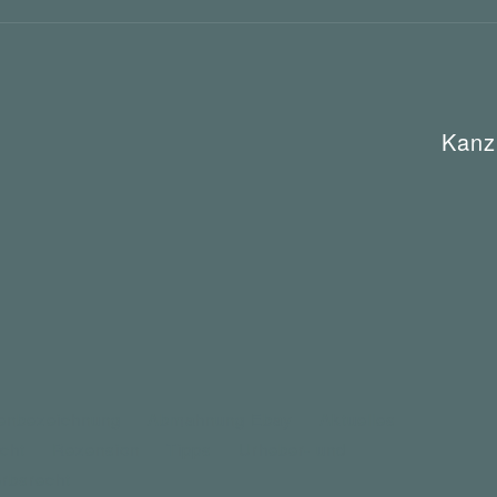
Kanz
enbezeichnung
Abmahnung Ebay
Aktuelles
cht
Rezension
Tipps
Urheber- und
rbsrecht