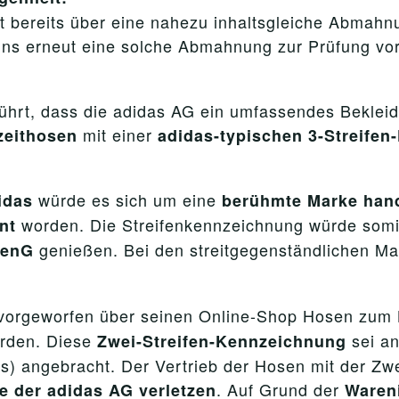
t bereits über eine nahezu inhaltsgleiche Abmahn
 uns erneut eine solche Abmahnung zur Prüfung vor
hrt, dass die adidas AG ein umfassendes Bekleid
mit einer
izeithosen
adidas-typischen 3-Streife
würde es sich um eine
idas
berühmte Marke han
worden. Die Streifenkennzeichnung würde som
nt
genießen. Bei den streitgegenständlichen M
rkenG
vorgeworfen über seinen Online-Shop Hosen zum 
rden. Diese
sei a
Zwei-Streifen-Kennzeichnung
s) angebracht. Der Vertrieb der Hosen mit der Zw
. Auf Grund der
e der adidas AG verletzen
Wareni