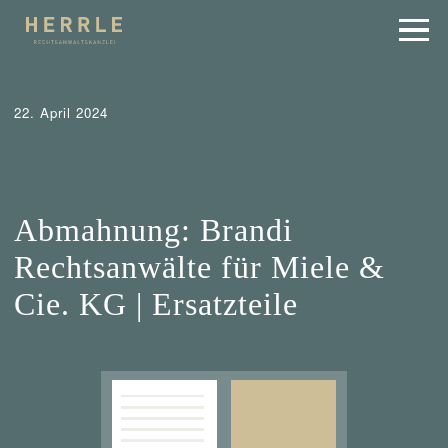
22. April 2024
Abmahnung
Abmahnung Bewerbung mit
Markenbezeichnung
Allgemeine Kategorie
Dokumente
Markenrecht
Tipps
Wer mahnt was ab?
Abmahnung: Brandi
Rechtsanwälte für Miele &
Cie. KG | Ersatzteile