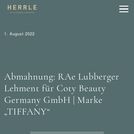
1. August 2022
Abmahnung
Abmahnung Bewerbung mit
Markenbezeichnung
Abmahnung Ebay
Aktuelles
Allgemeine Kategorie
Dokumente
Markenrecht
Tipps
Wer mahnt was ab?
Abmahnung: RAe Lubberger
Lehment für Coty Beauty
Germany GmbH | Marke
„TIFFANY“