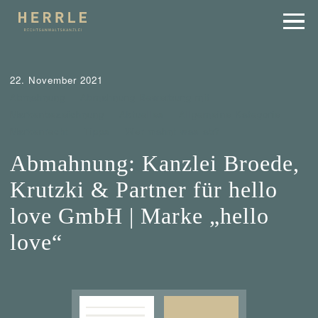
22. November 2021
Abmahnung
Abmahnung Bewerbung mit
Markenbezeichnung
Aktuelles
Allgemeine Kategorie
Markenrecht
Tipps
Wer mahnt was ab?
Abmahnung: Kanzlei Broede,
Krutzki & Partner für hello
love GmbH | Marke „hello
love“