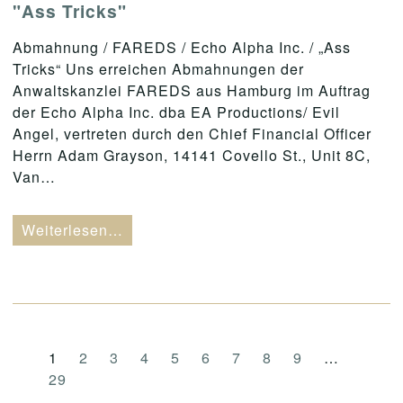
"Ass Tricks"
Abmahnung / FAREDS / Echo Alpha Inc. / „Ass
Tricks“ Uns erreichen Abmahnungen der
Anwaltskanzlei FAREDS aus Hamburg im Auftrag
der Echo Alpha Inc. dba EA Productions/ Evil
Angel, vertreten durch den Chief Financial Officer
Herrn Adam Grayson, 14141 Covello St., Unit 8C,
Van…
Weiterlesen…
1
2
3
4
5
6
7
8
9
…
29