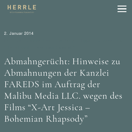
2. Januar 2014
FAREDS Holscher Neef / Hamburg
Tipps
Urheber- und
Internetrecht
Wer mahnt was ab?
Abmahngerücht: Hinweise zu
Abmahnungen der Kanzlei
FAREDS im Auftrag der
Malibu Media LLC. wegen des
Films “X-Art Jessica –
Bohemian Rhapsody”