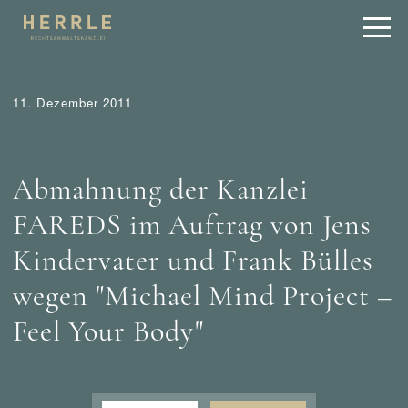
11. Dezember 2011
FAREDS Holscher Neef / Hamburg
Tipps
Urheber- und
Internetrecht
Wer mahnt was ab?
Abmahnung der Kanzlei
FAREDS im Auftrag von Jens
Kindervater und Frank Bülles
wegen "Michael Mind Project –
Feel Your Body"