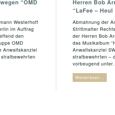
H wegen “OMD
Herren Bob A
“LaFee – Heul
mann Westerhoff
Abmahnung der An
rlin im Auftrag
Strittmatter Recht
effend den
der Herren Bob A
rgruppe OMD
das Musikalbum “H
e Anwaltskanzlei
Anwaltskanzlei SW
 strafbewehrten
strafbewehrten – 
vorbeugend unte
Weiterlesen…