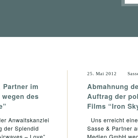
25. Mai 2012
Sass
 Partner im
Abmahnung der
H wegen des
Auftrag der p
e”
Films “Iron Sk
er Anwaltskanzlei
Uns erreicht eine
g der Splendid
Sasse & Partner a
irwaves – Love”.
Medien GmbH wege