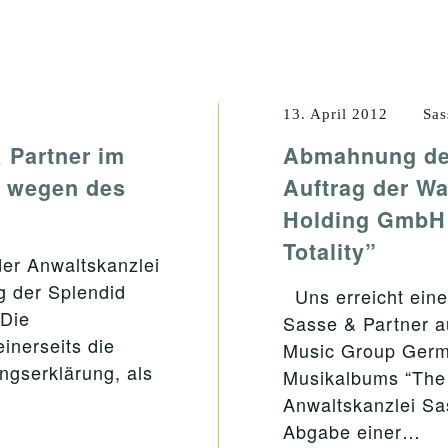
13. April 2012
Sas
 Partner im
Abmahnung der
H wegen des
Auftrag der W
Holding GmbH 
Totality”
er Anwaltskanzlei
g der Splendid
Uns erreicht eine
 Die
Sasse & Partner a
inerseits die
Music Group Ger
ngserklärung, als
Musikalbums “The P
Anwaltskanzlei Sas
Abgabe einer…