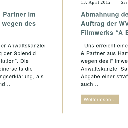
13. April 2012
Sas
 Partner im
Abmahnung der
H wegen des
Auftrag der 
Filmwerks “A 
er Anwaltskanzlei
Uns erreicht ein
g der Splendid
& Partner aus Ha
ution”. Die
wegen des Filmwer
inerseits die
Anwaltskanzlei Sas
ngserklärung, als
Abgabe einer stra
und…
auch…
Weiterlesen…