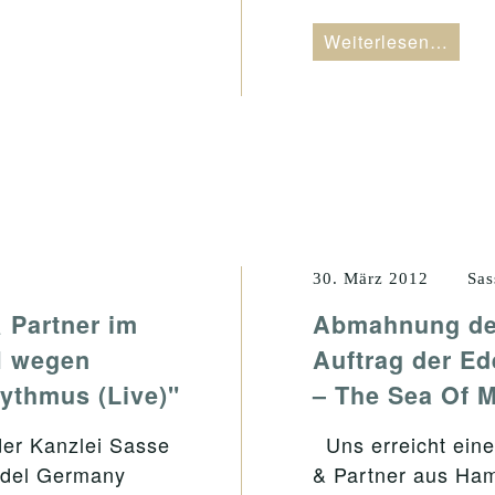
Weiterlesen…
30. März 2012
Sas
 Partner im
Abmahnung der
H wegen
Auftrag der 
ythmus (Live)"
– The Sea Of 
er Kanzlei Sasse
Uns erreicht ein
Edel Germany
& Partner aus Ha