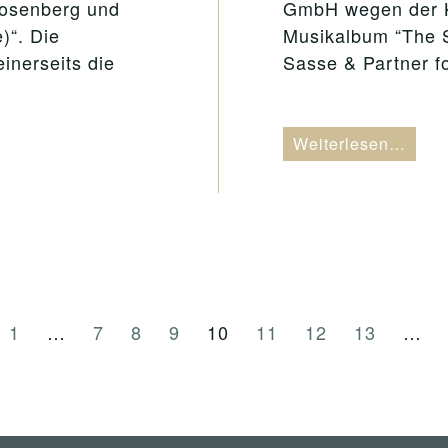
osenberg und
GmbH wegen der K
)“. Die
Musikalbum “The S
inerseits die
Sasse & Partner fo
Weiterlesen…
1
…
7
8
9
10
11
12
13
…