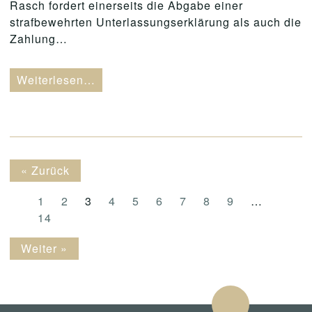
Rasch fordert einerseits die Abgabe einer
strafbewehrten Unterlassungserklärung als auch die
Zahlung…
Weiterlesen…
« Zurück
1
2
3
4
5
6
7
8
9
…
14
Weiter »