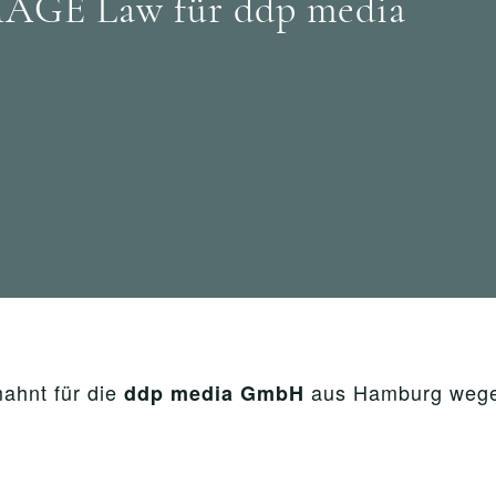
MAGE Law für ddp media
hnt für die
aus Hamburg wege
ddp media GmbH