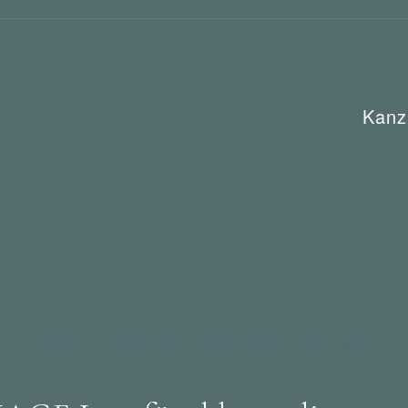
Kanz
te
Tipps
Urheber- und Internetrecht
Wer mahnt