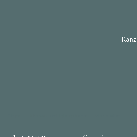
Kanz
e
Tipps
Urheber- und Internetrecht
Wer mahnt