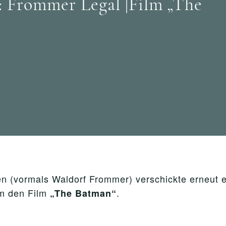
 Frommer Legal |Film „The
n (vormals Waldorf Frommer) verschickte erneut
m den Film
.
„The Batman“