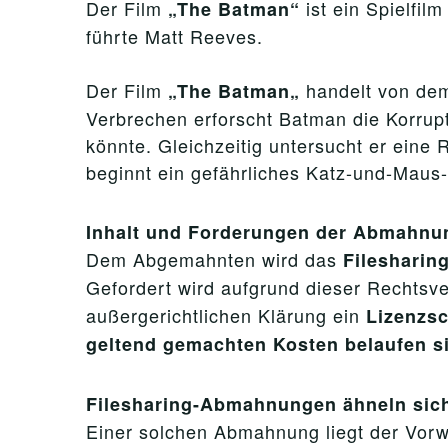
Der Film
ist ein Spielfi
„
The Batman
“
führte Matt Reeves.
Der Film
handelt von de
„
The Batman
„
Verbrechen erforscht Batman die Korrupt
könnte. Gleichzeitig untersucht er eine
beginnt ein gefährliches Katz-und-Maus
Inhalt und Forderungen der Abmahnu
Dem Abgemahnten wird das
Filesharin
Gefordert wird aufgrund dieser Rechtsv
außergerichtlichen Klärung ein
Lizenzsc
geltend gemachten Kosten belaufen si
Filesharing-Abmahnungen ähneln sic
Einer solchen Abmahnung liegt der Vorwu