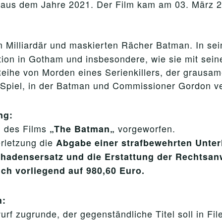
lm aus dem Jahre 2021. Der Film kam am 03. März 
m Milliardär und maskierten Rächer Batman. In se
ion in Gotham und insbesondere, wie sie mit sein
 Reihe von Morden eines Serienkillers, der grausa
-Spiel, in der Batman und Commissioner Gordon v
ng:
des Films
vorgeworfen.
g
„
The Batman
„
erletzung die
Abgabe einer strafbewehrten Unte
hadensersatz und die Erstattung der Rechtsan
ch vorliegend auf 980,60 Euro.
h:
rf zugrunde, der gegenständliche Titel soll in Fi