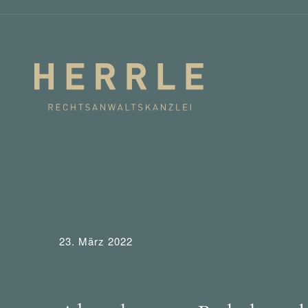
23. März 2022
Abmahnung
Abmahnung Ebay
Aktuelles
und Internetrecht
Wer mahnt was ab?
Wett