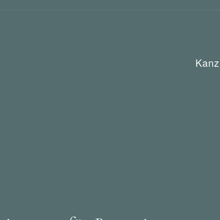
Kanz
Allgemeine Kategorie
Dokumente
Tipps
Urheber-
bewerbsrecht