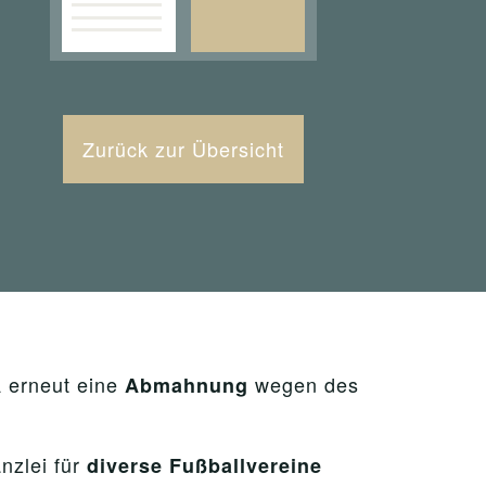
Zurück zur Übersicht
erneut eine
wegen des
A
Abmahnung
nzlei für
diverse Fußballvereine