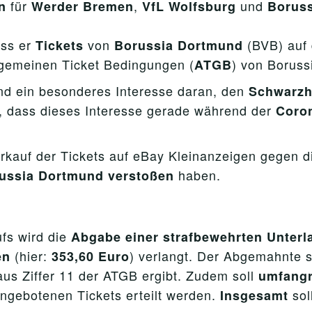
für
,
und
n
Werder Bremen
VfL Wolfsburg
Borus
ass er
von
(BVB) auf 
Tickets
Borussia Dortmund
lgemeinen Ticket Bedingungen (
) von Boruss
ATGB
 ein besonderes Interesse daran, den
Schwarzha
, dass dieses Interesse gerade während der
Coro
erkauf der Tickets auf eBay Kleinanzeigen gegen 
haben.
russia Dortmund verstoßen
fs wird die
Abgabe einer strafbewehrten Unter
(hier:
) verlangt. Der Abgemahnte s
en
353,60 Euro
aus Ziffer 11 der ATGB ergibt. Zudem soll
umfangr
 angebotenen Tickets erteilt werden.
so
Insgesamt