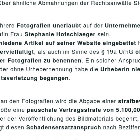
t über ähnliche Abmahnungen der Rechtsanwälte Si
ehrere
auf der
Fotografien unerlaubt
Unternehm
afin Frau
sein.
Stephanie Hofschlaeger
h
iedene Artikel auf seiner Website eingebettet
, als auch im Sinne des § 19a UrhG
ervielfältigt
ö
. Ein solcher Anspr
er Fotografien zu benennen
lder ohne Urhebernennung habe die
Urheberin ni
.
htsverletzung begangen
an den Fotografien wird die Abgabe einer
strafbe
stöße eine
pauschale Vertragsstrafe von 5.100,0
r der Veröffentlichung des Bildmaterials begehrt
gt diesen
nach Beziffe
Schadensersatzanspruch