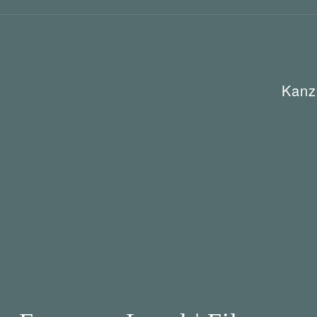
Kanz
e
Dokumente
Tipps
Urheber- und Internetrecht
ab?