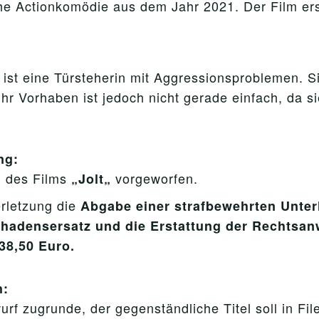
he Actionkomödie aus dem Jahr 2021. Der Film ers
y ist eine Türsteherin mit Aggressionsproblemen. 
r Vorhaben ist jedoch nicht gerade einfach, da si
ng:
des Films
vorgeworfen.
g
„
Jolt
„
erletzung die
Abgabe einer strafbewehrten Unte
hadensersatz und die Erstattung der Rechtsa
38,50 Euro.
h:
rf zugrunde, der gegenständliche Titel soll in Fi