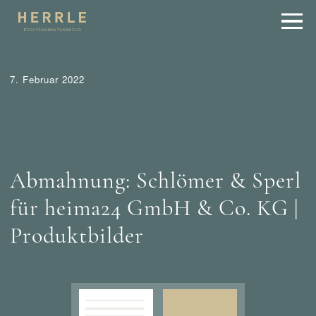
7. Februar 2022
Abmahnung
Aktuelles
Allgemeine Kategorie
Dokumente
Schlömer Sperl / Hamburg
Tipps
Urheber-
und Internetrecht
Wer mahnt was ab?
Wettbewerbsrecht
Abmahnung: Schlömer & Sperl
für heima24 GmbH & Co. KG |
Produktbilder