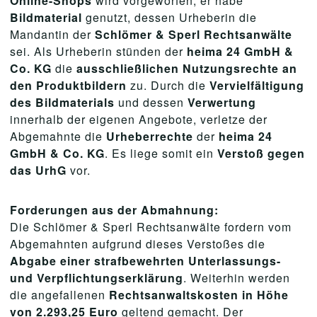
Online-Shops
wird vorgeworfen, er habe
Bildmaterial
genutzt, dessen Urheberin die
Mandantin der
Schlömer & Sperl Rechtsanwälte
sei. Als Urheberin stünden der
heima 24 GmbH
&
Co. KG
die
ausschließlichen Nutzungsrechte an
den Produktbildern
zu. Durch die
Vervielfältigung
des Bildmaterials
und dessen
Verwertung
innerhalb der eigenen Angebote, verletze der
Abgemahnte die
Urheberrechte
der
heima 24
GmbH & Co. KG
. Es liege somit ein
Verstoß gegen
das UrhG
vor.
Forderungen aus der Abmahnung:
Die Schlömer & Sperl Rechtsanwälte fordern vom
Abgemahnten aufgrund dieses Verstoßes die
Abgabe einer strafbewehrten Unterlassungs-
und Verpflichtungserklärung
. Weiterhin werden
die angefallenen
Rechtsanwaltskosten in Höhe
von 2.293,25 Euro
geltend gemacht. Der