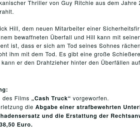
kanischer Thriller von Guy Ritchie aus dem Jahre
rahlt.
ick Hill, dem neuen Mitarbeiter einer Sicherheitsfi
inem bewaffneten Überfall und Hill kann mit seine
nt ist, dass er sich am Tod seines Sohnes rächen w
roht ihm mit dem Tod. Es gibt eine große Schießere
 kann er den Drahtzieher hinter den Überfällen a
ng:
des Films
vorgeworfen.
g
„Cash Truck“
erletzung die
Abgabe einer strafbewehrten Unte
hadensersatz und die Erstattung der Rechtsan
38,50 Euro.