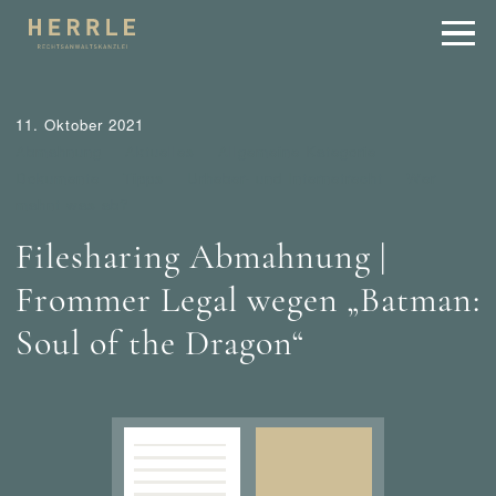
11. Oktober 2021
Abmahnung
Aktuelles
Allgemeine Kategorie
Dokumente
Tipps
Urheber- und Internetrecht
Wer
mahnt was ab?
Filesharing Abmahnung |
Frommer Legal wegen „Batman:
Soul of the Dragon“