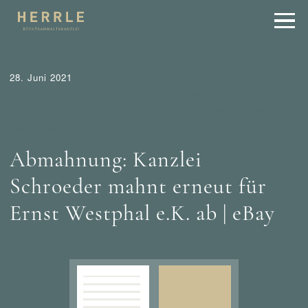
28. Juni 2021
Abmahnung Ebay
Aktuelles
Allgemeine Kategorie
Dokumente
Tipps
Urheber- und Internetrecht
Wer
mahnt was ab?
Abmahnung: Kanzlei
Schroeder mahnt erneut für
Ernst Westphal e.K. ab | eBay