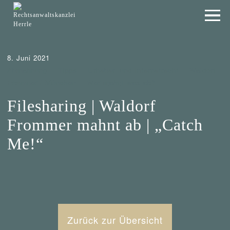
8. Juni 2021
Abmahnung
Tipps
Urheber- und Internetrecht
Waldorf
Frommer / München
Wer mahnt was ab?
Filesharing | Waldorf
Frommer mahnt ab | „Catch
Me!“
Zurück zur Übersicht