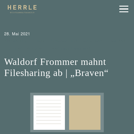
28. Mai 2021
Abmahnung
Tipps
Urheber- und Internetrecht
Waldorf
Frommer / München
Wer mahnt was ab?
Waldorf Frommer mahnt
Filesharing ab | „Braven“