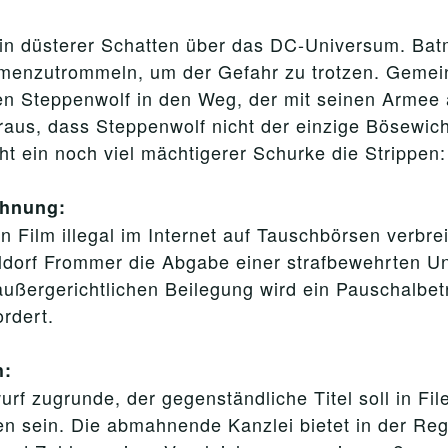
in düsterer Schatten über das DC-Universum. Bat
mmenzutrommeln, um der Gefahr zu trotzen. Gem
esen Steppenwolf in den Weg, der mit seinen Arm
eraus, dass Steppenwolf nicht der einzige Bösewic
t ein noch viel mächtigerer Schurke die Strippen:
ahnung:
ilm illegal im Internet auf Tauschbörsen verbrei
aldorf Frommer die Abgabe einer strafbewehrten U
ußergerichtlichen Beilegung wird ein Pauschalbetr
rdert.
h:
rf zugrunde, der gegenständliche Titel soll in Fi
 sein. Die abmahnende Kanzlei bietet in der Reg