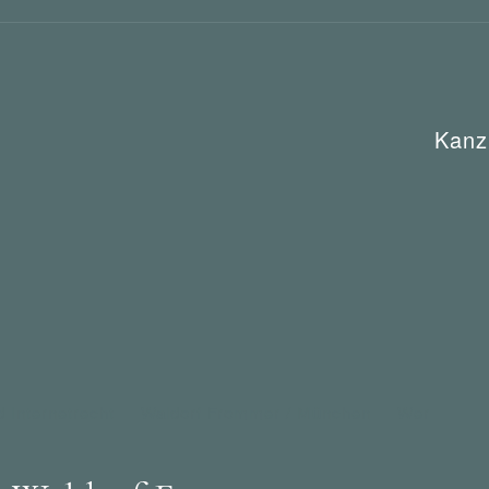
Kanz
 Internetrecht
Waldorf Frommer / München
Wer