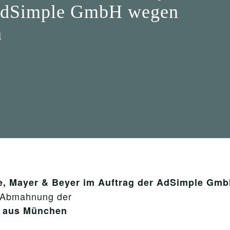
 AdSimple GmbH wegen
n
, Mayer & Beyer im Auftrag der AdSimple Gm
r Abmahnung der
r aus München