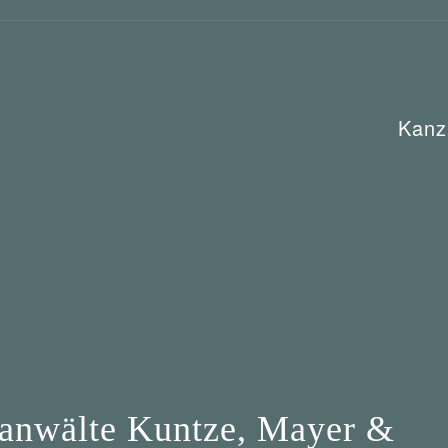
Kanz
ht
Wer mahnt was ab?
anwälte Kuntze, Mayer &