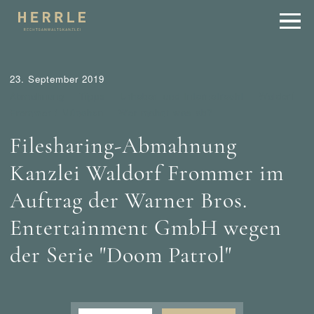
23. September 2019
Abmahnung
Tipps
Urheber- und Internetrecht
Waldorf
Frommer / München
Wer mahnt was ab?
Filesharing-Abmahnung
Kanzlei Waldorf Frommer im
Auftrag der Warner Bros.
Entertainment GmbH wegen
der Serie "Doom Patrol"