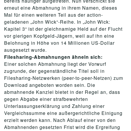
bereits häufiger aufgetreten. Nun verschickt sie
erneut eine Abmahnung in ihrem Namen, dieses
Mal für einen weiteren Teil aus der action-
geladenen „John Wick“-Reihe. In „John Wick:
Kapitel 3“ ist der gleichnamige Held auf der Flucht
vor gierigen Kopfgeld-Jägern, weil auf ihn eine
Belohnung in Höhe von 14 Millionen US-Dollar
ausgesetzt wurde.
Filesharing-Abmahnungen ähneln sich:
Einer solchen Abmahnung liegt der Vorwurf
zugrunde, der gegenständliche Titel soll in
Filesharing-Netzwerken (peer-to-peer-Netzen) zum
Download angeboten worden sein. Die
abmahnende Kanzlei bietet in der Regel an, dass
gegen Abgabe einer strafbewehrten
Unterlassungserklärung und Zahlung einer
Vergleichssumme eine außergerichtliche Einigung
erzielt werden kann. Nach Ablauf einer von den
Abmahnenden gesetzten Frist wird die Ergreifung