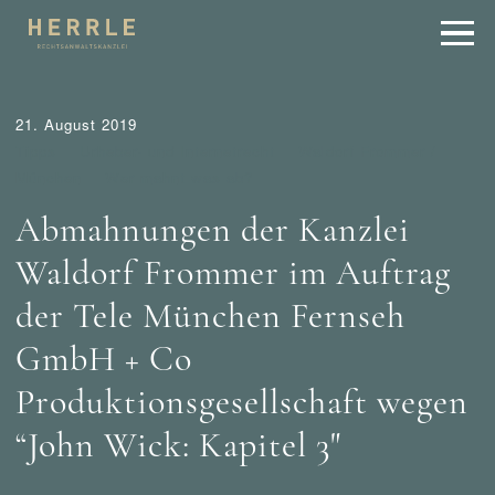
21. August 2019
Tipps
Urheber- und Internetrecht
Waldorf Frommer /
München
Wer mahnt was ab?
Abmahnungen der Kanzlei
Waldorf Frommer im Auftrag
der Tele München Fernseh
GmbH + Co
Produktionsgesellschaft wegen
“John Wick: Kapitel 3"