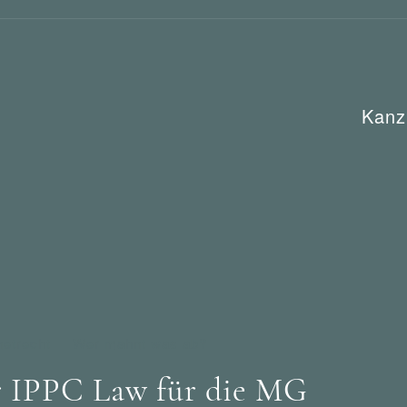
Kanz
netrecht
Wer mahnt was ab?
 IPPC Law für die MG