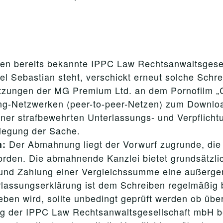
n bereits bekannte IPPC Law Rechtsanwaltsgesells
l Sebastian steht, verschickt erneut solche Schr
etzungen der MG Premium Ltd. an dem Pornofilm 
ng-Netzwerken (peer-to-peer-Netzen) zum Downloa
iner strafbewehrten Unterlassungs- und Verpflicht
legung der Sache.
Der Abmahnung liegt der Vorwurf zugrunde, die
h:
 worden. Die abmahnende Kanzlei bietet grundsätzl
und Zahlung einer Vergleichssumme eine außergeri
lassungserklärung ist dem Schreiben regelmäßig be
n wird, sollte unbedingt geprüft werden ob überh
g der IPPC Law Rechtsanwaltsgesellschaft mbH bet