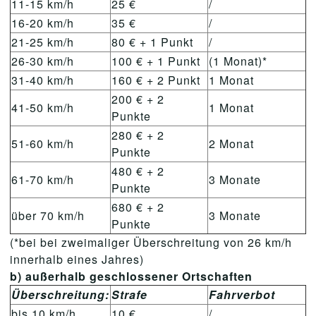
11-15 km/h
25 €
/
16-20 km/h
35 €
/
21-25 km/h
80 € + 1 Punkt
/
26-30 km/h
100 € + 1 Punkt
(1 Monat)*
31-40 km/h
160 € + 2 Punkt
1 Monat
200 € + 2
41-50 km/h
1 Monat
Punkte
280 € + 2
51-60 km/h
2 Monat
Punkte
480 € + 2
61-70 km/h
3 Monate
Punkte
680 € + 2
über 70 km/h
3 Monate
Punkte
(*bei bei zweimaliger Überschreitung von 26 km/h
innerhalb eines Jahres)
b) außerhalb geschlossener Ortschaften
Überschreitung:
Strafe
Fahrverbot
bis 10 km/h
10 €
/