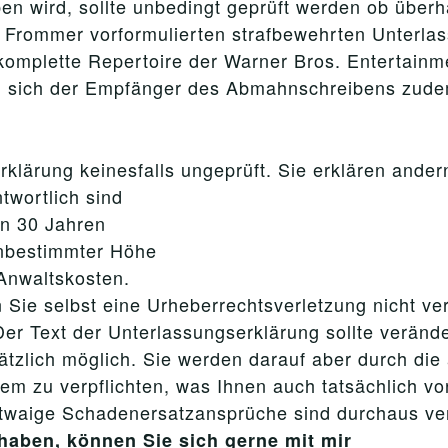
en wird, sollte unbedingt geprüft werden ob überha
 Frommer vorformulierten strafbewehrten Unterlas
 komplette Repertoire der Warner Bros. Entertain
l sich der Empfänger des Abmahnschreibens zudem
klärung keinesfalls ungeprüft. Sie erklären andern
twortlich sind
on 30 Jahren
unbestimmter Höhe
 Anwaltskosten.
 Sie selbst eine Urheberrechtsverletzung nicht ve
er Text der Unterlassungserklärung sollte verände
ätzlich möglich. Sie werden darauf aber durch di
dem zu verpflichten, was Ihnen auch tatsächlich v
etwaige Schadenersatzansprüche sind durchaus ve
haben, können Sie sich gerne mit mir