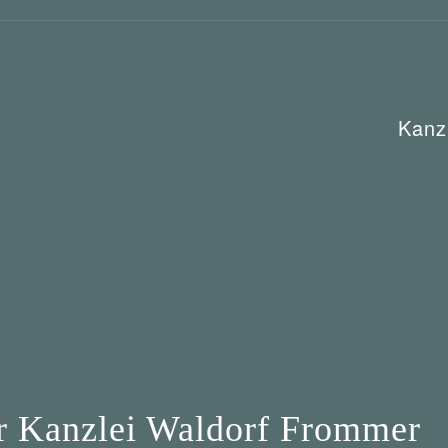
Kanz
rommer / München
Wer mahnt was ab?
 Kanzlei Waldorf Frommer