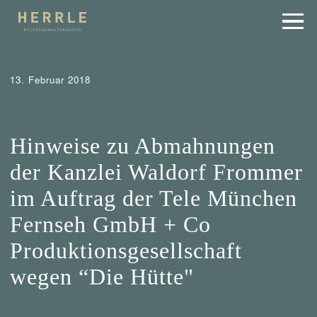
13. Februar 2018
Tipps
Urheber- und Internetrecht
Waldorf Frommer /
München
Wer mahnt was ab?
Hinweise zu Abmahnungen
der Kanzlei Waldorf Frommer
im Auftrag der Tele München
Fernseh GmbH + Co
Produktionsgesellschaft
wegen “Die Hütte"