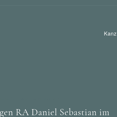
Kanz
netrecht
Wer mahnt was ab?
en RA Daniel Sebastian im