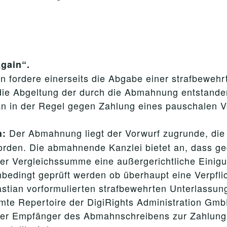
Again“.
n fordere einerseits die Abgabe einer strafbewehr
die Abgeltung der durch die Abmahnung entstande
an in der Regel gegen Zahlung eines pauschalen 
Der Abmahnung liegt der Vorwurf zugrunde, die
h:
 worden. Die abmahnende Kanzlei bietet an, dass 
er Vergleichssumme eine außergerichtliche Einigun
nbedingt geprüft werden ob überhaupt eine Verpfli
tian vorformulierten strafbewehrten Unterlassungs
amte Repertoire der DigiRights Administration Gmb
der Empfänger des Abmahnschreibens zur Zahlung e