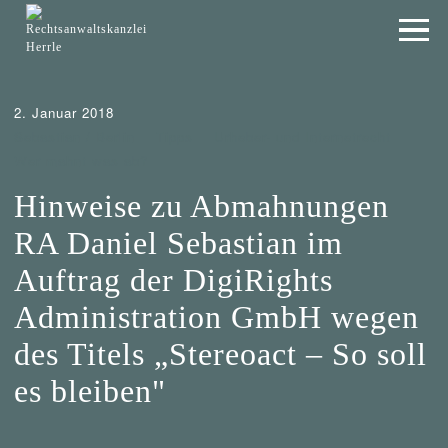
2. Januar 2018
Sebastian / Berlin
Tipps
Urheber- und Internetrecht
Wer mahnt was ab?
Hinweise zu Abmahnungen
RA Daniel Sebastian im
Auftrag der DigiRights
Administration GmbH wegen
des Titels „Stereoact – So soll
es bleiben"