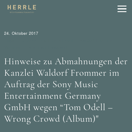
24. Oktober 2017
Tipps
Urheber- und Internetrecht
Waldorf Frommer /
München
Wer mahnt was ab?
Hinweise zu Abmahnungen der
Kanzlei Waldorf Frommer im
Auftrag der Sony Music
Entertainment Germany
GmbH wegen “Tom Odell –
Wrong Crowd (Album)"