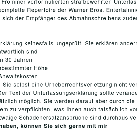
 Frommer vorformulierten strafbewehrten Unterlas
 komplette Repertoire der Warner Bros. Entertain
l sich der Empfänger des Abmahnschreibens zudem
klärung keinesfalls ungeprüft. Sie erklären andern
twortlich sind
on 30 Jahren
unbestimmter Höhe
 Anwaltskosten.
 Sie selbst eine Urheberrechtsverletzung nicht ve
er Text der Unterlassungserklärung sollte verände
ätzlich möglich. Sie werden darauf aber durch di
dem zu verpflichten, was Ihnen auch tatsächlich v
etwaige Schadenersatzansprüche sind durchaus ve
haben, können Sie sich gerne mit mir