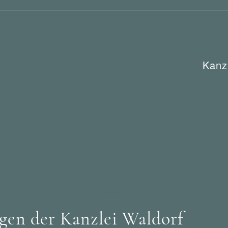
Kanz
rommer / München
Wer mahnt was ab?
en der Kanzlei Waldorf