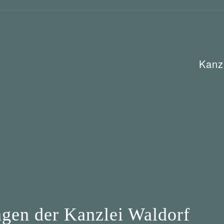
Kanz
rommer / München
Wer mahnt was ab?
gen der Kanzlei Waldorf