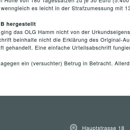
in Höhe von 180 Tagessätzen zu je 30 Euro (5.40
 wenngleich es leicht in der Strafzumessung mit 
B hergestellt
ging das OLG Hamm nicht von der Urkundseigensch
hrift beinhalte nicht die Erklärung des Original-A
t gehandelt. Eine einfache Urteilsabschrift fungie
gegen ein (versuchter) Betrug in Betracht. Aller
Hauptstrasse 18