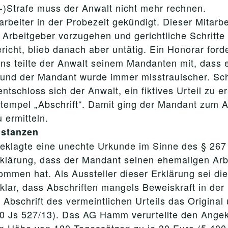
-)Strafe muss der Anwalt nicht mehr rechnen.
beiter in der Probezeit gekündigt. Dieser Mitarbe
rbeitgeber vorzugehen und gerichtliche Schritte e
richt, blieb danach aber untätig. Ein Honorar ford
s teilte der Anwalt seinem Mandanten mit, dass er
nd der Mandant wurde immer misstrauischer. Schl
ntschloss sich der Anwalt, ein fiktives Urteil zu e
tempel „Abschrift“. Damit ging der Mandant zum Ar
 ermitteln.
nstanzen
lagte eine unechte Urkunde im Sinne des § 267 S
rklärung, dass der Mandant seinen ehemaligen Arb
ommen hat. Als Aussteller dieser Erklärung sei di
 klar, dass Abschriften mangels Beweiskraft in de
e Abschrift des vermeintlichen Urteils das Origina
0 Js 527/13). Das AG Hamm verurteilte den Angek