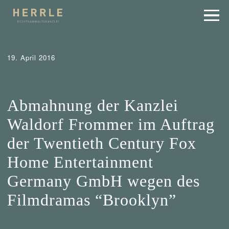
19. April 2016
Tipps
Urheber- und Internetrecht
Waldorf Frommer /
München
Wer mahnt was ab?
Abmahnung der Kanzlei
Waldorf Frommer im Auftrag
der Twentieth Century Fox
Home Entertainment
Germany GmbH wegen des
Filmdramas “Brooklyn”