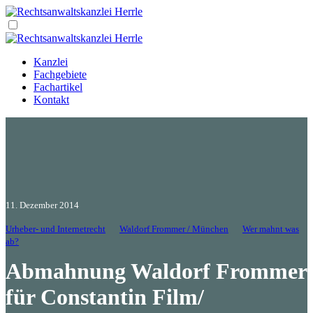
Kanzlei
Fachgebiete
Fachartikel
Kontakt
11. Dezember 2014
Urheber- und Internetrecht
Waldorf Frommer / München
Wer mahnt was
ab?
Abmahnung Waldorf Frommer
für Constantin Film/