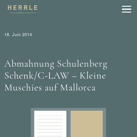
18. Juni 2014
c-Law GbR / Hamburg
Schulenberg Schenk / Hamburg
Tipps
Urheber- und Internetrecht
Wer mahnt was ab?
Abmahnung Schulenberg
Schenk/C-LAW – Kleine
Muschies auf Mallorca