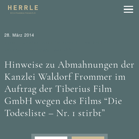
28. März 2014
Tipps
Urheber- und Internetrecht
Waldorf Frommer /
München
Wer mahnt was ab?
Hinweise zu Abmahnungen der
Kanzlei Waldorf Frommer im
Auftrag der Tiberius Film
GmbH wegen des Films “Die
Todesliste – Nr. 1 stirbt”