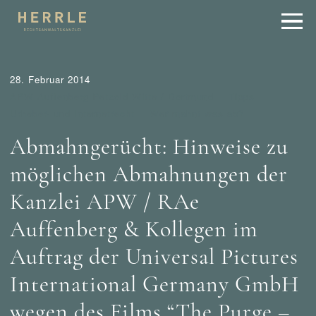
28. Februar 2014
APW Auffenberg Petzold Witte / Dortmund
Tipps
Urheber- und Internetrecht
Wer mahnt was ab?
Abmahngerücht: Hinweise zu
möglichen Abmahnungen der
Kanzlei APW / RAe
Auffenberg & Kollegen im
Auftrag der Universal Pictures
International Germany GmbH
wegen des Films “The Purge –