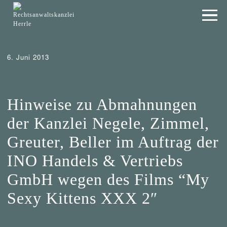
6. Juni 2013
Negele Zimmel Greuter Beller / Augsburg
Tipps
Urheber-
und Internetrecht
Wer mahnt was ab?
Hinweise zu Abmahnungen
der Kanzlei Negele, Zimmel,
Greuter, Beller im Auftrag der
INO Handels & Vertriebs
GmbH wegen des Films “My
Sexy Kittens XXX 2″