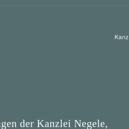
Kanz
ps
Urheber- und Internetrecht
Wer mahnt was ab?
en der Kanzlei Negele,