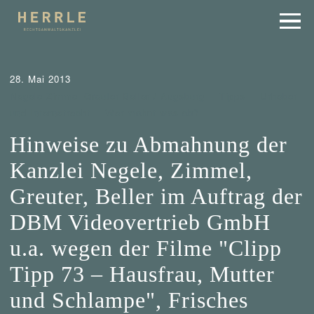
28. Mai 2013
Negele Zimmel Greuter Beller / Augsburg
Tipps
Urheber-
und Internetrecht
Wer mahnt was ab?
Hinweise zu Abmahnung der
Kanzlei Negele, Zimmel,
Greuter, Beller im Auftrag der
DBM Videovertrieb GmbH
u.a. wegen der Filme "Clipp
Tipp 73 – Hausfrau, Mutter
und Schlampe", Frisches