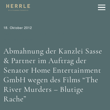
18. Oktober 2012
Sasse / Hamburg
Tipps
Urheber- und Internetrecht
Wer mahnt was ab?
Abmahnung der Kanzlei Sasse
& Partner im Auftrag der
Senator Home Entertainment
GmbH wegen des Films “The
River Murders – Blutige
Rache”