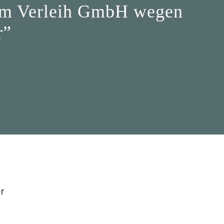
ilm Verleih GmbH wegen
r”
r