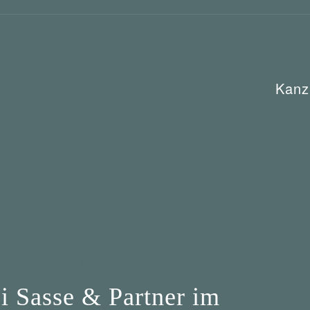
Kanz
netrecht
Wer mahnt was ab?
 Sasse & Partner im