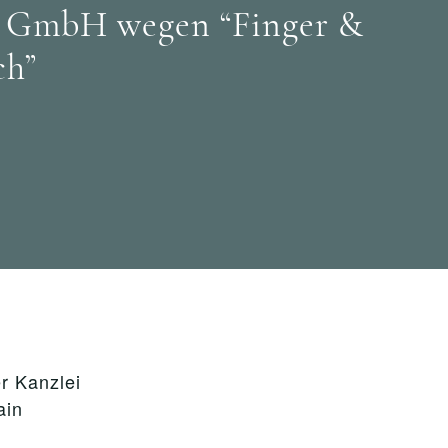
ct GmbH wegen “Finger &
ch”
r Kanzlei
ain