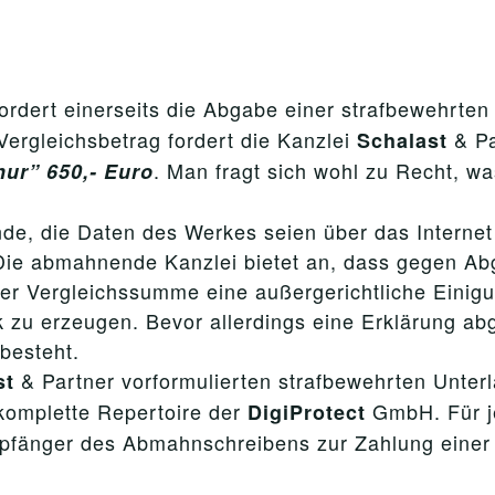
ordert einerseits die Abgabe einer strafbewehrten
Vergleichsbetrag fordert die Kanzlei
& Pa
Schalast
. Man fragt sich wohl zu Recht, wa
nur” 650,- Euro
e, die Daten des Werkes seien über das Internet 
Die abmahnende Kanzlei bietet an, dass gegen Ab
er Vergleichssumme eine außergerichtliche Einigu
k zu erzeugen. Bevor allerdings eine Erklärung abg
besteht.
& Partner vorformulierten strafbewehrten Unter
st
 komplette Repertoire der
GmbH. Für je
DigiProtect
mpfänger des Abmahnschreibens zur Zahlung einer 