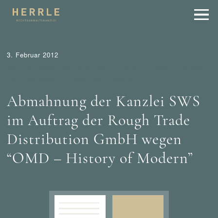
3. Februar 2012
SKW Schwarz Kelwing Wicke / München
Tipps
Urheber-
und Internetrecht
Wer mahnt was ab?
Abmahnung der Kanzlei SWS
im Auftrag der Rough Trade
Distribution GmbH wegen
“OMD – History of Modern”