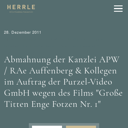
28. Dezember 2011
APW Auffenberg Petzold Witte / Dortmund
Tipps
Urheber- und Internetrecht
Wer mahnt was ab?
Abmahnung der Kanzlei APW
/ RAe Auffenberg & Kollegen
im Auftrag der Purzel-Video
GmbH wegen des Films "Große
Titten Enge Fotzen Nr. 1"